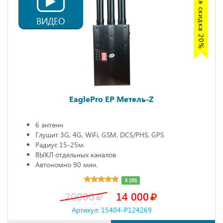
Акция скидка 20%
ВИДЕО
EaglePro EP Метель-Z
6 антенн
Глушит 3G, 4G, WiFi, GSM, DCS/PHS, GPS
Радиус 15-25м.
ВЫКЛ отдельных каналов
Автономно 90 мин.
5 (20)
20000
14 000
Артикул: 15404-P124269