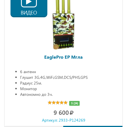
ВИДЕО
EaglePro EP Мгла
6 антенн
Глушит 3G,4G,WiFi,GSM,DCS/PHS,GPS
Радиус 25м.
Монитор
Автономно до 3ч.
5 (24)
9 600
Артикул: 2933-P124269