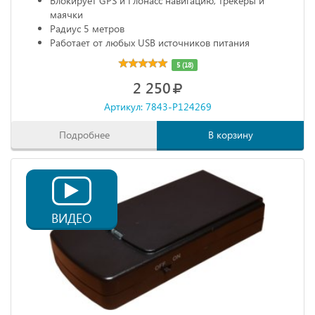
Блокирует GPS и Глонасс навигацию, трекеры и
маячки
Радиус 5 метров
Работает от любых USB источников питания
Габариты: 68х20х10 мм
5 (18)
2 250
Артикул: 7843-P124269
Подробнее
В корзину
ВИДЕО